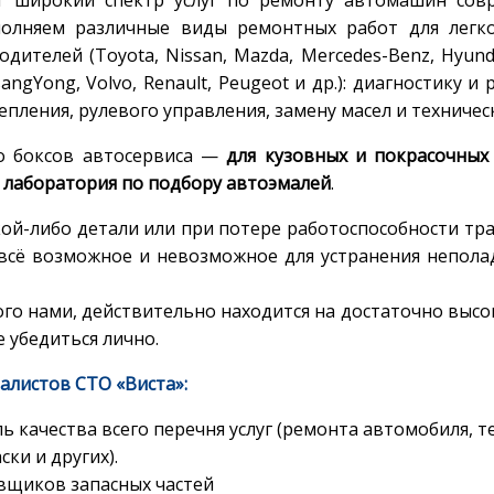
олняем различные виды ремонтных работ для легко
ителей (Toyota, Nissan, Mazda, Mercedes-Benz, Hyundai
sangYong, Volvo, Renault, Peugeot и др.): диагностику 
пления, рулевого управления, замену масел и техническ
о боксов автосервиса —
для кузовных и покрасочных
я
лаборатория по подбору автоэмалей
.
ой-либо детали или при потере работоспособности тр
всё возможное и невозможное для устранения непола
го нами, действительно находится на достаточно высо
 убедиться лично.
листов СТО «Виста»:
качества всего перечня услуг (ремонта автомобиля, т
ки и других).
вщиков запасных частей