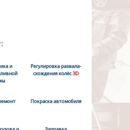
:
ика и
Регулировка развала-
пливной
схождения колёс
3D
мы
ремонт
Покраска автомобиля
кузова и
Заправка