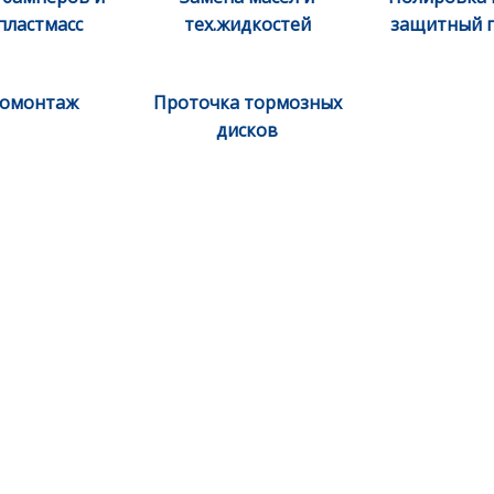
пластмасс
тех.жидкостей
защитный 
омонтаж
Проточка тормозных
дисков