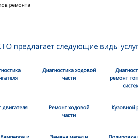
ков ремонта
СТО предлагает следующие виды услуг
гностика
Диагностика ходовой
Диагност
игателя
части
ремонт то
систе
 двигателя
Ремонт ходовой
Кузовной 
части
 бамперов и
Замена масел и
Полировка 