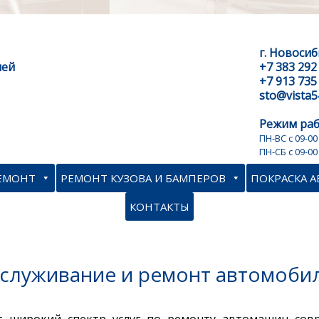
г. Новосиб
лей
+7 383 292
+7 913 735
sto@vista5
Режим раб
ПН-ВС с 09-00
ПН-CБ с 09-00
РЕМОНТ
РЕМОНТ КУЗОВА И БАМПЕРОВ
ПОКРАСКА 
КОНТАКТЫ
бслуживание и ремонт автомоби
ет широкий спектр услуг по ремонту автомашин со